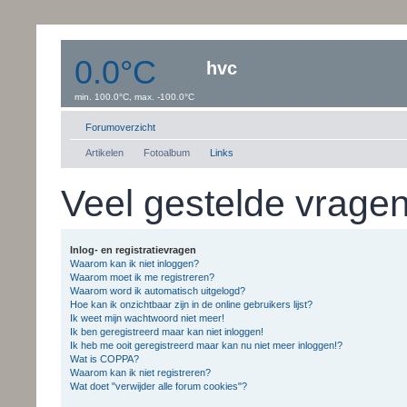
0.0°C
hvc
min. 100.0°C, max. -100.0°C
Windsnelheid:0 km/uur
Dauwpunt: 0.0°C
Forumoverzicht
Artikelen
Fotoalbum
Links
Veel gestelde vrage
Inlog- en registratievragen
Waarom kan ik niet inloggen?
Waarom moet ik me registreren?
Waarom word ik automatisch uitgelogd?
Hoe kan ik onzichtbaar zijn in de online gebruikers lijst?
Ik weet mijn wachtwoord niet meer!
Ik ben geregistreerd maar kan niet inloggen!
Ik heb me ooit geregistreerd maar kan nu niet meer inloggen!?
Wat is COPPA?
Waarom kan ik niet registreren?
Wat doet "verwijder alle forum cookies"?