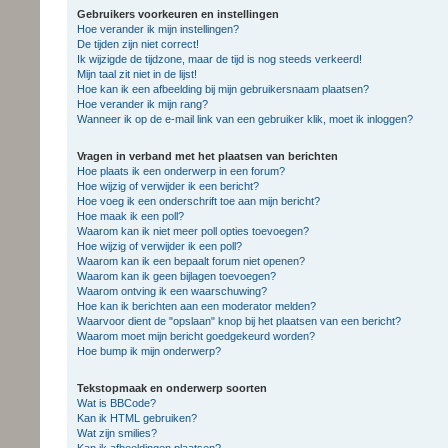
Gebruikers voorkeuren en instellingen
Hoe verander ik mijn instellingen?
De tijden zijn niet correct!
Ik wijzigde de tijdzone, maar de tijd is nog steeds verkeerd!
Mijn taal zit niet in de lijst!
Hoe kan ik een afbeelding bij mijn gebruikersnaam plaatsen?
Hoe verander ik mijn rang?
Wanneer ik op de e-mail link van een gebruiker klik, moet ik inloggen?
Vragen in verband met het plaatsen van berichten
Hoe plaats ik een onderwerp in een forum?
Hoe wijzig of verwijder ik een bericht?
Hoe voeg ik een onderschrift toe aan mijn bericht?
Hoe maak ik een poll?
Waarom kan ik niet meer poll opties toevoegen?
Hoe wijzig of verwijder ik een poll?
Waarom kan ik een bepaalt forum niet openen?
Waarom kan ik geen bijlagen toevoegen?
Waarom ontving ik een waarschuwing?
Hoe kan ik berichten aan een moderator melden?
Waarvoor dient de "opslaan" knop bij het plaatsen van een bericht?
Waarom moet mijn bericht goedgekeurd worden?
Hoe bump ik mijn onderwerp?
Tekstopmaak en onderwerp soorten
Wat is BBCode?
Kan ik HTML gebruiken?
Wat zijn smilies?