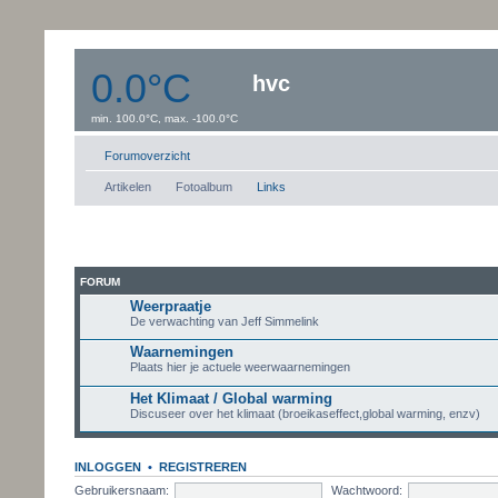
0.0°C
hvc
min. 100.0°C, max. -100.0°C
Windsnelheid:0 km/uur
Dauwpunt: 0.0°C
Forumoverzicht
Artikelen
Fotoalbum
Links
FORUM
Weerpraatje
De verwachting van Jeff Simmelink
Waarnemingen
Plaats hier je actuele weerwaarnemingen
Het Klimaat / Global warming
Discuseer over het klimaat (broeikaseffect,global warming, enzv)
INLOGGEN
•
REGISTREREN
Gebruikersnaam:
Wachtwoord: