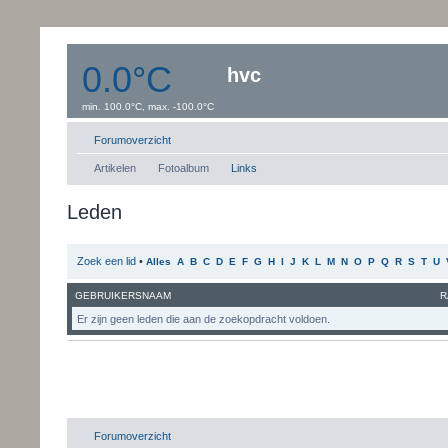
0.0°C
hvc
min. 100.0°C, max. -100.0°C
Windsnelheid:0 km/uur
Dauwpunt: 0.0°C
Forumoverzicht
Artikelen
Fotoalbum
Links
Leden
Zoek een lid
•
Alles
A
B
C
D
E
F
G
H
I
J
K
L
M
N
O
P
Q
R
S
T
U
GEBRUIKERSNAAM
R
Er zijn geen leden die aan de zoekopdracht voldoen.
Forumoverzicht