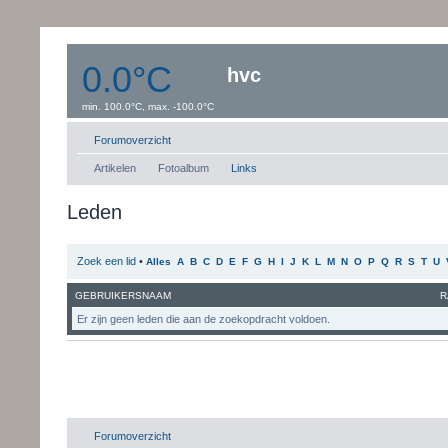
0.0°C
hvc
min. 100.0°C, max. -100.0°C
Windsnelheid:0 km/uur
Dauwpunt: 0.0°C
Forumoverzicht
Artikelen
Fotoalbum
Links
Leden
Zoek een lid
•
Alles
A
B
C
D
E
F
G
H
I
J
K
L
M
N
O
P
Q
R
S
T
U
GEBRUIKERSNAAM
R
Er zijn geen leden die aan de zoekopdracht voldoen.
Forumoverzicht