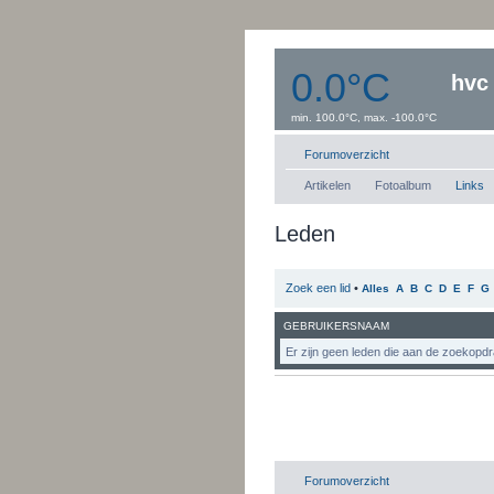
0.0°C
hvc
min. 100.0°C, max. -100.0°C
Windsnelheid:0 km/uur
Dauwpunt: 0.0°C
Forumoverzicht
Artikelen
Fotoalbum
Links
Leden
Zoek een lid
•
Alles
A
B
C
D
E
F
G
GEBRUIKERSNAAM
Er zijn geen leden die aan de zoekopdr
Forumoverzicht