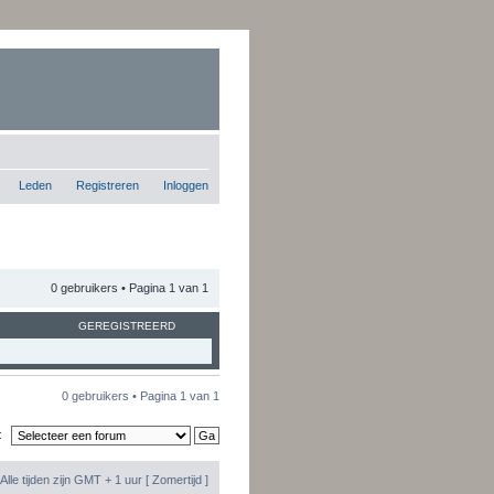
Leden
Registreren
Inloggen
0 gebruikers • Pagina
1
van
1
GEREGISTREERD
0 gebruikers • Pagina
1
van
1
:
Alle tijden zijn GMT + 1 uur [ Zomertijd ]