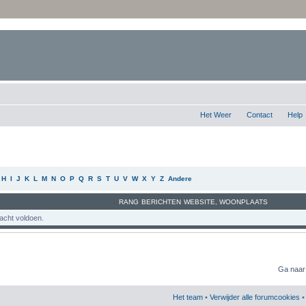
Het Weer
Contact
Help
H
I
J
K
L
M
N
O
P
Q
R
S
T
U
V
W
X
Y
Z
Andere
RANG
BERICHTEN
WEBSITE
,
WOONPLAATS
acht voldoen.
Ga naar
Het team
•
Verwijder alle forumcookies
• 