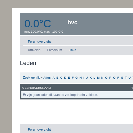
0.0°C
hvc
min. 100.0°C, max. -100.0°C
Windsnelheid:0 km/uur
Dauwpunt: 0.0°C
Forumoverzicht
Artikelen
Fotoalbum
Links
Leden
Zoek een lid
•
Alles
A
B
C
D
E
F
G
H
I
J
K
L
M
N
O
P
Q
R
S
T
U
GEBRUIKERSNAAM
R
Er zijn geen leden die aan de zoekopdracht voldoen.
Forumoverzicht