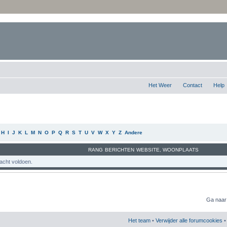
Het Weer
Contact
Help
H
I
J
K
L
M
N
O
P
Q
R
S
T
U
V
W
X
Y
Z
Andere
RANG
BERICHTEN
WEBSITE
,
WOONPLAATS
acht voldoen.
Ga naar
Het team
•
Verwijder alle forumcookies
• 