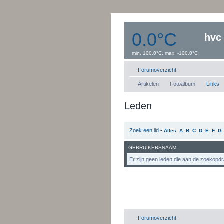
0.0°C
hvc
min. 100.0°C, max. -100.0°C
Windsnelheid:0 km/uur
Dauwpunt: 0.0°C
Forumoverzicht
Artikelen
Fotoalbum
Links
Leden
Zoek een lid
•
Alles
A
B
C
D
E
F
G
GEBRUIKERSNAAM
Er zijn geen leden die aan de zoekopdr
Forumoverzicht