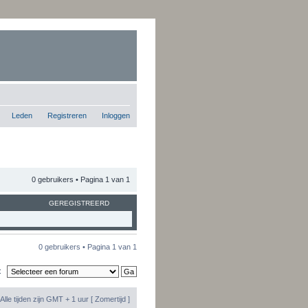
Leden
Registreren
Inloggen
0 gebruikers • Pagina
1
van
1
GEREGISTREERD
0 gebruikers • Pagina
1
van
1
:
Alle tijden zijn GMT + 1 uur [ Zomertijd ]