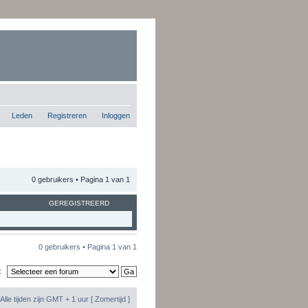
Leden
Registreren
Inloggen
0 gebruikers • Pagina
1
van
1
GEREGISTREERD
0 gebruikers • Pagina
1
van
1
:
Alle tijden zijn GMT + 1 uur [ Zomertijd ]