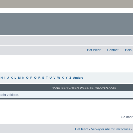
Het Weer
Contact
Help
H
I
J
K
L
M
N
O
P
Q
R
S
T
U
V
W
X
Y
Z
Andere
RANG
BERICHTEN
WEBSITE
,
WOONPLAATS
acht voldoen.
Ga naar
Het team
•
Verwijder alle forumcookies
• 