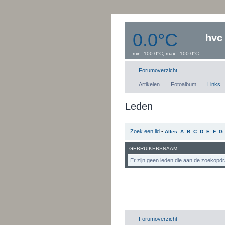
0.0°C
hvc
min. 100.0°C, max. -100.0°C
Windsnelheid:0 km/uur
Dauwpunt: 0.0°C
Forumoverzicht
Artikelen
Fotoalbum
Links
Leden
Zoek een lid
•
Alles
A
B
C
D
E
F
G
GEBRUIKERSNAAM
Er zijn geen leden die aan de zoekopdr
Forumoverzicht