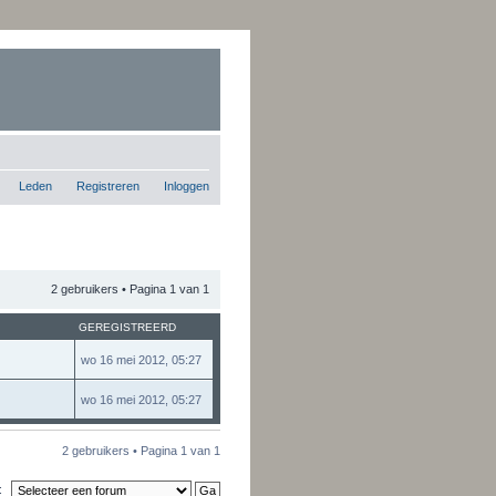
Leden
Registreren
Inloggen
2 gebruikers • Pagina
1
van
1
GEREGISTREERD
wo 16 mei 2012, 05:27
wo 16 mei 2012, 05:27
2 gebruikers • Pagina
1
van
1
: