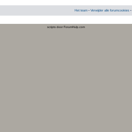
Het team
•
Verwijder alle forumcookies
• 
scripts door ForumHulp.com