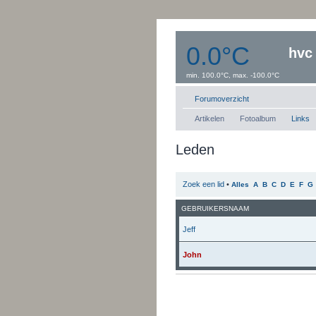
0.0°C
hvc
min. 100.0°C, max. -100.0°C
Windsnelheid:0 km/uur
Dauwpunt: 0.0°C
Forumoverzicht
Artikelen
Fotoalbum
Links
Leden
Zoek een lid
•
Alles
A
B
C
D
E
F
G
GEBRUIKERSNAAM
Jeff
John