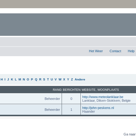
Het Weer
Contact
Help
H
I
J
K
L
M
N
O
P
Q
R
S
T
U
V
W
X
Y
Z
Andere
RANG
BERICHTEN
WEBSITE
,
WOONPLAATS
http://www.meteolanklaar.be
Beheerder
0
Lanklaar, Dilsen-Stokkem; Belgie
http://john-peskens.nl
Beheerder
1
Haander
Ga naar