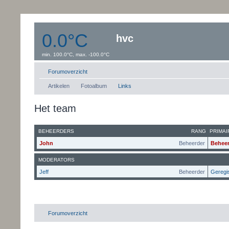
0.0°C
hvc
min. 100.0°C, max. -100.0°C
Windsnelheid:0 km/uur
Dauwpunt: 0.0°C
Forumoverzicht
Artikelen
Fotoalbum
Links
Het team
BEHEERDERS
RANG
PRIMA
John
Beheerder
Beheer
MODERATORS
Jeff
Beheerder
Geregi
Forumoverzicht