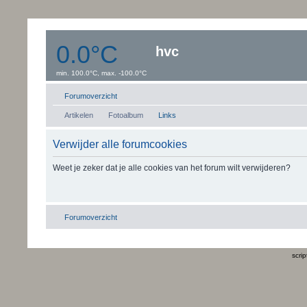
0.0°C
hvc
min. 100.0°C, max. -100.0°C
Windsnelheid:0 km/uur
Dauwpunt: 0.0°C
Forumoverzicht
Artikelen
Fotoalbum
Links
Verwijder alle forumcookies
Weet je zeker dat je alle cookies van het forum wilt verwijderen?
Forumoverzicht
scri