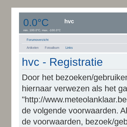
0.0°C
hvc
min. 100.0°C, max. -100.0°C
Windsnelheid:0 km/uur
Dauwpunt: 0.0°C
Forumoverzicht
Artikelen
Fotoalbum
Links
hvc - Registratie
Door het bezoeken/gebruiken 
hiernaar verwezen als het gaa
"http://www.meteolanklaar.be
de volgende voorwaarden. Al
de voorwaarden, bezoek/gebr