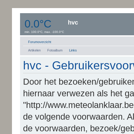
0.0°C
hvc
min. 100.0°C, max. -100.0°C
Windsnelheid:0 km/uur
Dauwpunt: 0.0°C
Forumoverzicht
Artikelen
Fotoalbum
Links
hvc - Gebruikersvoo
Door het bezoeken/gebruiken 
hiernaar verwezen als het gaa
"http://www.meteolanklaar.be
de volgende voorwaarden. Al
de voorwaarden, bezoek/gebr