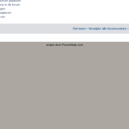
 forum plaatsen
p in dit forum
igen
rwijderen
orum
Het team
•
Verwijder alle forumcookies
• 
scripts door ForumHulp.com