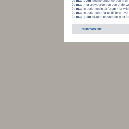
Je
mag geen
nieuwe onderwerpen in dit
Je
mag niet
antwoorden op een onderwer
Je
mag
je berichten in dit forum
niet
wijz
Je
mag
je berichten
niet
uit dit forum ve
Je
mag geen
bijlagen toevoegen in dit f
Forumoverzicht