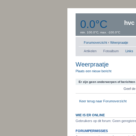
0.0°C
hvc
min. 100.0°C, max. -100.0°C
Windsnelheid:0 km/uur
Dauwpunt: 0.0°C
Forumoverzicht
‹
Weerpraatje
Artikelen
Fotoalbum
Links
Weerpraatje
Plaats een nieuw bericht
Er zijn geen onderwerpen of berichten i
Geef de
Keer terug naar Forumoverzicht
WIE IS ER ONLINE
Gebruikers op dit forum: Geen geregistre
FORUMPERMISSIES